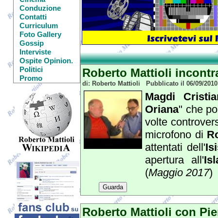
Conduzione
Contatti
Curriculum
Foto Gallery
Gossip
Interviste
Ospite Opinion.
Politici
Roberto Mattioli incontr
Promo
di: Roberto Mattioli Pubblicato il 06/09/201
Magdi Cristi
Oriana
" che po
volte controvers
microfono di
Ro
attentati dell'
Is
apertura all'
Is
(
Maggio 2017
)
Guarda
Roberto Mattioli con Pie