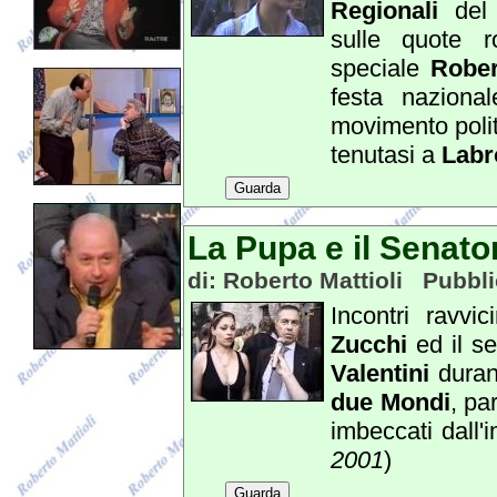
Regionali
de
sulle quote ro
speciale
Rober
festa nazional
movimento poli
tenutasi a
Labr
Guarda
La Pupa e il Senato
di: Roberto Mattioli Pubbli
Incontri ravvic
Zucchi
ed il s
Valentini
duran
due Mondi
, pa
imbeccati dall'
2001
)
Guarda