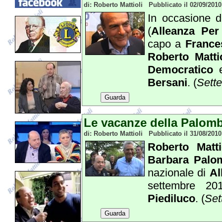
di: Roberto Mattioli Pubblicato il 02/09/201
In occasione de
(
Alleanza Per l
capo a
France
Roberto Mattio
Democratico
e
Bersani
. (
Sett
Guarda
Le vacanze della Palombel
di: Roberto Mattioli Pubblicato il 31/08/201
Roberto Matti
Barbara Palom
nazionale di
Al
settembre 2
Piediluco
. (
Set
Guarda